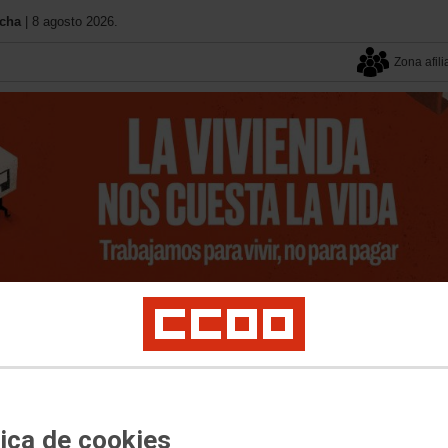
ncha
| 8 agosto 2026.
Zona afili
Tu sindicato
Provincias
11º Congreso
Federacione
cial y Política Institucional
Salud Laboral
Formación
Mujeres e Igualdad
Mi
tica de cookies