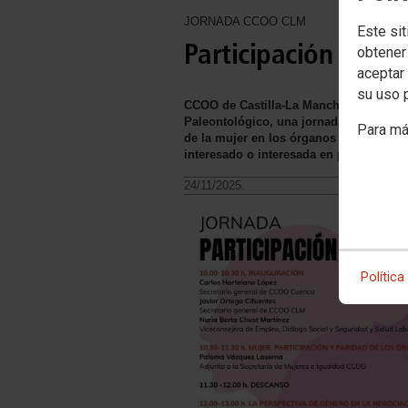
JORNADA CCOO CLM
Este sit
Participación y muj
obtener
aceptar 
su uso 
CCOO de Castilla-La Mancha celebra el
Paleontológico, una jornada con el títu
Para má
de la mujer en los órganos de decisión, 
interesado o interesada en participar
I
24/11/2025.
Política