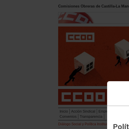
Comisiones Obreras de Castilla-La Ma
Inicio
Acción Sindical
Empleo
Diálogo So
Convenios
Transparencia
Diálogo Social y Política Institucional
Polí