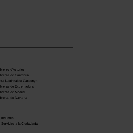
reres d'Asturies
breras de Cantabria
ra Nacional de Catalunya
breras de Extremadura
breras de Madrid
breras de Navarra
 Industria
 Servicios a la Ciudadanía