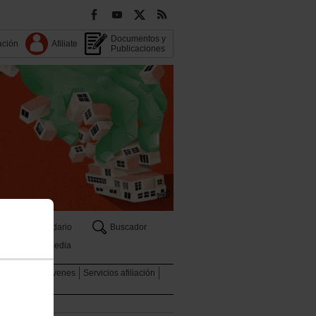
Documentos y
ación
Afiliate
Publicaciones
Calendario
Buscador
s
Multimedia
graciones
Jóvenes
Servicios afiliación