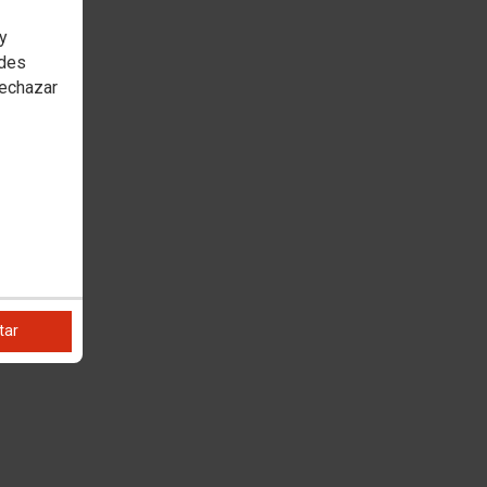
 y
edes
rechazar
tar