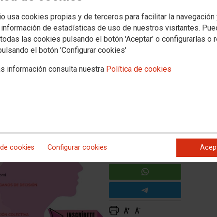
io usa cookies propias y de terceros para facilitar la navegación
er
 información de estadísticas de uso de nuestros visitantes. Pu
todas las cookies pulsando el botón 'Aceptar' o configurarlas o 
pulsando el botón 'Configurar cookies'
 próximo 2 de diciembre en Cuenca, en el Museo
lo "Participación y mujer" en la que se abordará la presencia
s información consulta nuestra
Política de cookies
en el sindicato y en la negociación colectiva. Si estás
NSCRÍBETE AQUÍ
 de cookies
Configurar cookies
Acep