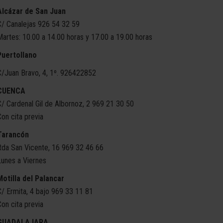
Alcázar de San Juan
C/ Canalejas 926 54 32 59
Martes: 10.00 a 14.00 horas y 17.00 a 19.00 horas
Puertollano
C/Juan Bravo, 4, 1º. 926422852
CUENCA
C/ Cardenal Gil de Albornoz, 2 969 21 30 50
Con cita previa
Tarancón
Rda San Vicente, 16 969 32 46 66
Lunes a Viernes
Motilla del Palancar
C/ Ermita, 4 bajo 969 33 11 81
Con cita previa
GUADALAJARA