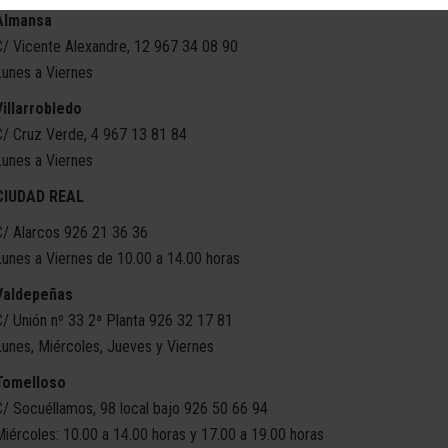
Almansa
C/ Vicente Alexandre, 12 967 34 08 90
Lunes a Viernes
Villarrobledo
C/ Cruz Verde, 4 967 13 81 84
Lunes a Viernes
CIUDAD REAL
C/ Alarcos 926 21 36 36
Lunes a Viernes de 10.00 a 14.00 horas
Valdepeñas
C/ Unión nº 33 2ª Planta 926 32 17 81
Lunes, Miércoles, Jueves y Viernes
Tomelloso
C/ Socuéllamos, 98 local bajo 926 50 66 94
Miércoles: 10.00 a 14.00 horas y 17.00 a 19.00 horas