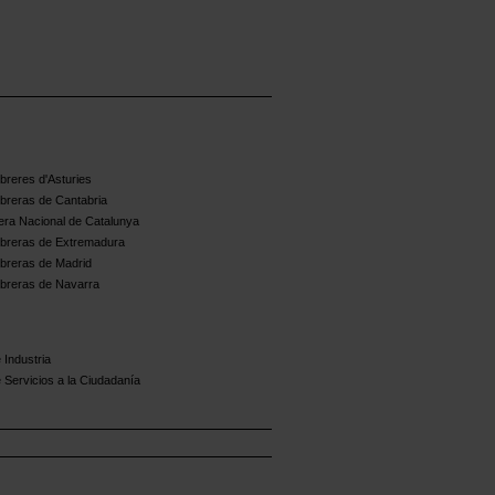
reres d'Asturies
breras de Cantabria
ra Nacional de Catalunya
breras de Extremadura
breras de Madrid
breras de Navarra
 Industria
 Servicios a la Ciudadanía