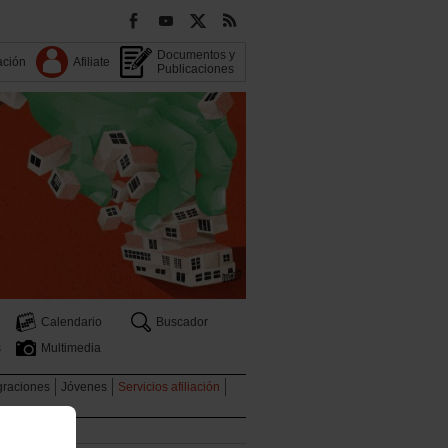
Documentos y
ación
Afiliate
Publicaciones
Calendario
Buscador
s
Multimedia
graciones
Jóvenes
Servicios afiliación