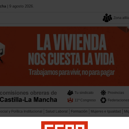
ncha
| 9 agosto 2026.
Zona afili
Tu sindicato
Provincias
11º Congreso
Federacione
cial y Política Institucional
Salud Laboral
Formación
Mujeres e Igualdad
Mi
 al empleo