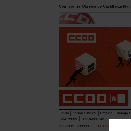
Comisiones Obreras de Castilla-La Ma
Inicio
Acción Sindical
Empleo
Diálogo So
Convenios
Transparencia
Servicios afiliación
Puntos de información