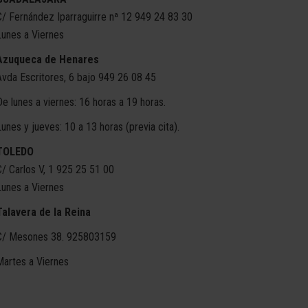
C/ Fernández Iparraguirre nª 12 949 24 83 30
Lunes a Viernes
Azuqueca de Henares
Avda Escritores, 6 bajo 949 26 08 45
De lunes a viernes: 16 horas a 19 horas.
Lunes y jueves: 10 a 13 horas (previa cita).
TOLEDO
C/ Carlos V, 1 925 25 51 00
Lunes a Viernes
Talavera de la Reina
C/ Mesones 38. 925803159
Martes a Viernes