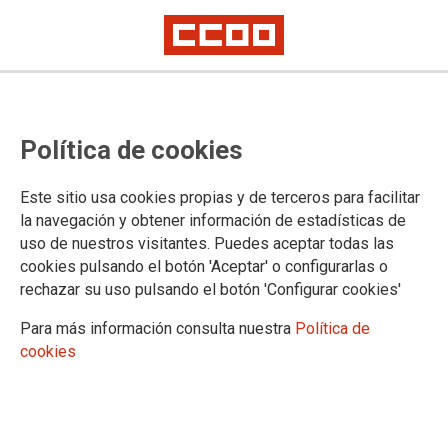
CONVENIOS
Política de cookies
Albacete: convenios colectivos
Ciudad Real: convenios colectivos
Este sitio usa cookies propias y de terceros para facilitar
Cuenca: convenios colectivos
la navegación y obtener información de estadísticas de
Guadalajara: convenios colectivos
uso de nuestros visitantes. Puedes aceptar todas las
Toledo: convenios colectivos
cookies pulsando el botón 'Aceptar' o configurarlas o
Convenios colectivos de ámbito regional
rechazar su uso pulsando el botón 'Configurar cookies'
Buscador de convenios colectivos
Para más información consulta nuestra
Política de
cookies
03.12.2025
(TO) TABLAS SALARIALES Y CALENDARIO LABORAL
CONSTRUCCIÓN 2025-2026