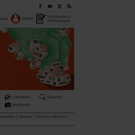
Documentos y
ación
Afiliate
Publicaciones
Calendario
Buscador
s
Multimedia
graciones
Jóvenes
Servicios afiliación