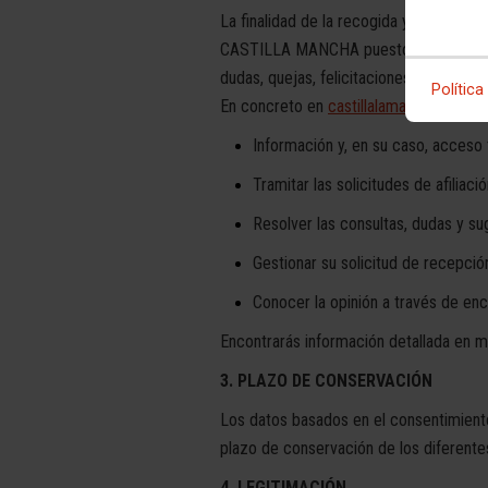
La finalidad de la recogida y tratamie
CASTILLA MANCHA puestos a disposición
dudas, quejas, felicitaciones o sugeren
Política
En concreto en
castillalamancha.ccoo.
Información y, en su caso, acceso 
Tramitar las solicitudes de afiliació
Resolver las consultas, dudas y su
Gestionar su solicitud de recepció
Conocer la opinión a través de enc
Encontrarás información detallada en m
3. PLAZO DE CONSERVACIÓN
Los datos basados en el consentimient
plazo de conservación de los diferente
4. LEGITIMACIÓN