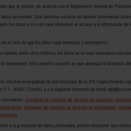
chos que te asisten, de acuerdo con el Reglamento General de Protecci
los datos personales. Este derecho consiste en obtener información s
tus datos o no y en caso afirmativo, el acceso a la información de lo
ón en el caso de que los datos sean inexactos o incompletos.
s cuando, entre otros motivos, los datos ya no sean necesarios para los
e su tratamiento. Este derecho consiste en que obtengas la limitación de
te solicitud acompañada de una fotocopia de tu D.N.I especificando cuál
os V, 1 - 45001 (Toledo), o a la siguiente dirección de email: dpd@ccoo.
s formularios:
formulario de ejercicio de derecho de supresión
,
formular
ectificación
,
formulario de ejercicio de derecho de portabilidad
,
formula
 oposición
.
echo a la protección de datos personales, podrás interponer una reclam