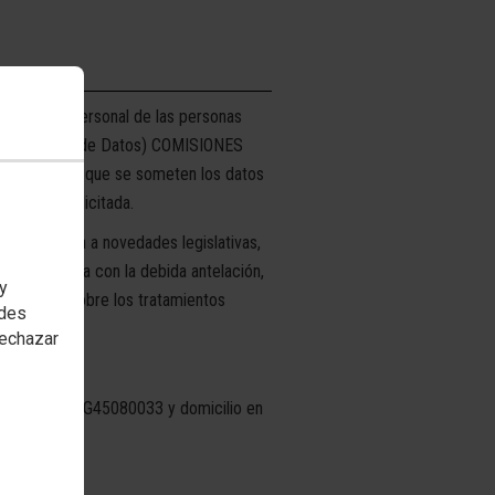
arácter personal de las personas
 de Protección de Datos) COMISIONES
s usos a los que se someten los datos
formación solicitada.
 adaptarla a novedades legislativas,
será anunciada con la debida antelación,
 y
 ampliada sobre los tratamientos
edes
rechazar
NCHA, CIF: G45080033 y domicilio en
Contacta