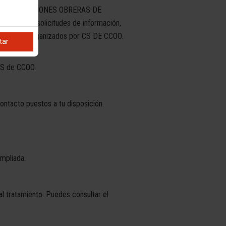
opiedad de COMISIONES OBRERAS DE
 atender a solicitudes de información,
s o eventos organizados por CS DE CCOO.
tar
 CS de CCOO.
ontacto puestos a tu disposición.
ampliada.
l tratamiento. Puedes consultar el