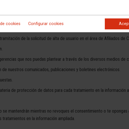
nto de los datos personales, a través de los distintos formularios pr
 de los Usuarios, responden, según el caso concreto, para gestionar y
cias a las publicaciones o a cualesquiera servicios o actividades, acto
 de cookies
Configurar cookies
Acep
es
tratamos los datos con estas finalidades:
tramitación de la solicitud de alta de usuario en el área de Afiliados de
n.
gerencias que nos puedas plantear a través de los diversos medios de c
n de nuestros comunicados, publicaciones y boletines electrónicos.
uestas.
ateria de protección de datos para cada tratamiento en la información 
o se mantendrán mientras no revoques el consentimiento o te opongas a
s tratamientos en la información ampliada.