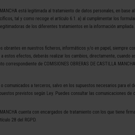
A está legitimada al tratamiento de datos personales, en base al 
íficos, tal y como recoge el artículo 6.1. a) al cumplimentar los formulari
legitimadoras de los diferentes tratamientos en la información ampliada.
tos obrantes en nuestros ficheros, informáticos y/o en papel, siempre cor
a estos efectos, deberás realizar los cambios, directamente, cuando as
amento correspondiente de COMISIONES OBRERAS DE CASTILLA MANCHA
o comunicados a terceros, salvo en los supuestos necesarios para el de
supuestos previstos según Ley. Puedes consultar las comunicaciones de d
HA cuenta con encargados de tratamiento con los que tiene firmad
rtículo 28 del RGPD.