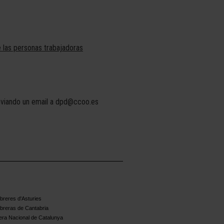
 las personas trabajadoras
enviando un email a dpd@ccoo.es
reres d'Asturies
breras de Cantabria
ra Nacional de Catalunya