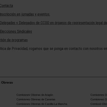
 Contacta
Inscripción en jornadas y eventos.
 Delegadas y Delegados de CCOO en órganos de representación legal de
Elecciones Sindicales
stión de programas
olítica de Privacidad, rogamos que se ponga en contacto con nosotros 
s Obreras
Comisiones Obreras de Aragón
Comisiones Ob
Comisiones Obreras de Canarias
Comisiones O
Comisiones Obreras de Castilla-La Mancha
Comissió Obre