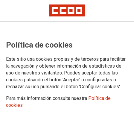
SERVICIOS AFILIACIÓN
Política de cookies
Ventajas y descuentos afiliación
Asesoría jurídica
Este sitio usa cookies propias y de terceros para facilitar
Asesoramiento Salud Laboral
la navegación y obtener información de estadísticas de
Oferta formativa
uso de nuestros visitantes. Puedes aceptar todas las
Puntos de información al empleo
cookies pulsando el botón 'Aceptar' o configurarlas o
Atlantis
rechazar su uso pulsando el botón 'Configurar cookies'
Para más información consulta nuestra
Política de
cookies
Confederación Sindical de Comisiones Obreras