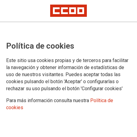
Riesgos laborales del sector
Política de cookies
agrario y su prevención
Este sitio usa cookies propias y de terceros para facilitar
CCOO de Castilla-La Mancha celebra el próximo 5 de
la navegación y obtener información de estadísticas de
noviembre en Albacete la jornada Riesgos laborales del
uso de nuestros visitantes. Puedes aceptar todas las
sector agrario y su prevención. Una acción formativa que
cookies pulsando el botón 'Aceptar' o configurarlas o
tendrá lugar en la sede del sindicato y que se enmarca en las
rechazar su uso pulsando el botón 'Configurar cookies'
actuaciones del sindicato en el marco del Consejo de
Diálogo Social.
Para más información consulta nuestra
Política de
cookies
15/10/2025.