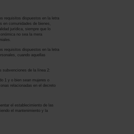
s requisitos dispuestos en la letra
das en comunidades de bienes,
lidad jurídica, siempre que lo
 económica no sea la mera
niales.
s requisitos dispuestos en la letra
ersonales, cuando aquellas
s subvenciones de la línea 2:
do 1 y o bien sean mujeres o
zonas relacionadas en el decreto
entar el establecimiento de las
iendo el mantenimiento y la