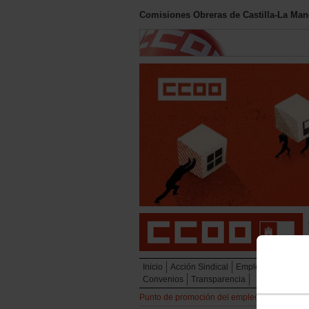
Comisiones Obreras de Castilla-La Ma
Inicio
Acción Sindical
Empleo
Diálogo So
Convenios
Transparencia
Punto de promoción del empleo