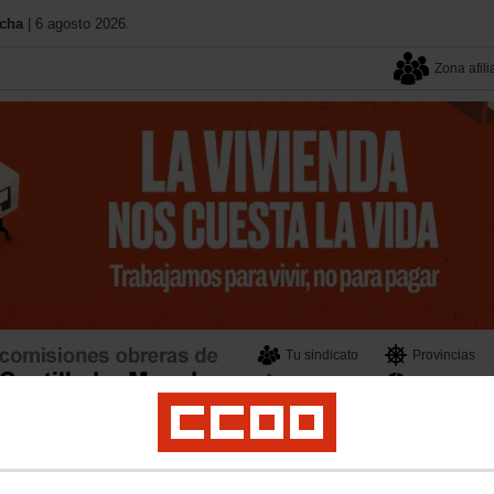
ncha
| 6 agosto 2026.
Zona afili
Tu sindicato
Provincias
11º Congreso
Federacione
cial y Política Institucional
Salud Laboral
Formación
Mujeres e Igualdad
Mi