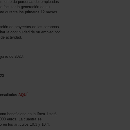
ecimiento de personas desempleadas
 facilitar la generación de su
nto durante los primeros 12 meses
ación de proyectos de las personas
litar la continuidad de su empleo por
de actividad.
 junio de 2023.
023
onsultarlas
AQUÍ
na beneficiaria en la línea 1 será
.000 euros. La cuantía se
 en los artículos 10.3 y 10.4.