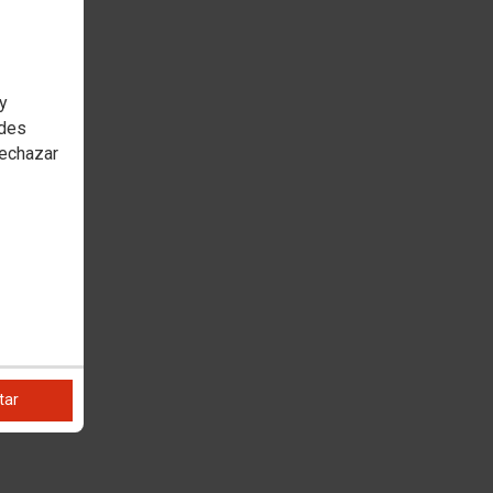
 y
edes
rechazar
tar