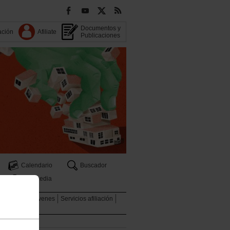
Documentos y
ación
Afiliate
Publicaciones
Calendario
Buscador
s
Multimedia
graciones
Jóvenes
Servicios afiliación