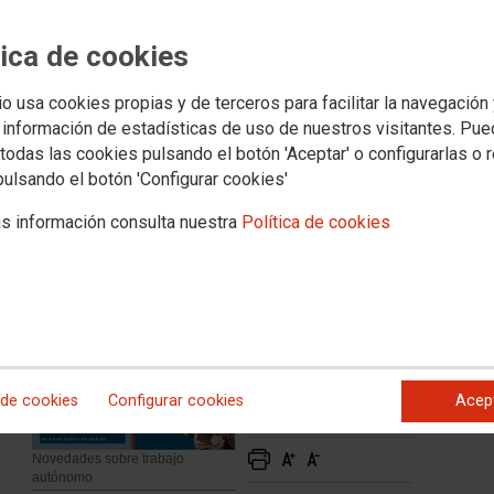
tica de cookies
rabajo autónomo
io usa cookies propias y de terceros para facilitar la navegación
 información de estadísticas de uso de nuestros visitantes. Pu
que se regula la concesión directa de subvenciones para el
oyectos de las personas trabajadoras autónomas,
todas las cookies pulsando el botón 'Aceptar' o configurarlas o 
opeo Plus.
MÁS INFORMACIÓN AQUÍ
pulsando el botón 'Configurar cookies'
s información consulta nuestra
Política de cookies
s
o
ta
 de cookies
Configurar cookies
Acep
Novedades sobre trabajo
autónomo