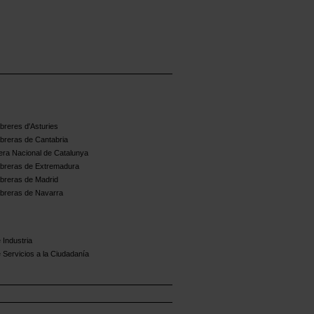
reres d'Asturies
breras de Cantabria
ra Nacional de Catalunya
breras de Extremadura
breras de Madrid
breras de Navarra
 Industria
 Servicios a la Ciudadanía