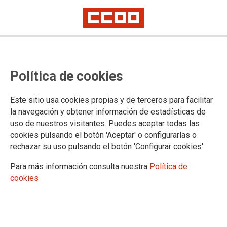
37,5 HORAS SEMANALES ¡YA!
Los sindicatos de clase exigen
Política de cookies
frente a las sedes de las
patronales de CLM la reducción de
Este sitio usa cookies propias y de terceros para facilitar
la navegación y obtener información de estadísticas de
la jornada laboral
uso de nuestros visitantes. Puedes aceptar todas las
cookies pulsando el botón 'Aceptar' o configurarlas o
rechazar su uso pulsando el botón 'Configurar cookies'
Comisiones Obreras y UGT se han concentrado este jueves
frente a las sedes de las patronales en las cinco capitales de
Para más información consulta nuestra
Política de
provincia de Castilla-La Mancha, -y en el conjunto del país-,
cookies
para exigir la reducción de la jornada laboral a las 37,5 horas,
una necesidad, una cuestión de justicia social y un
mecanismo de solidaridad.
26/09/2024.