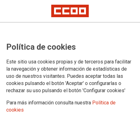
CCOO valora positivamente el
Política de cookies
curso 2025 – 2026 y sitúa sus
avances como punto de partida
Este sitio usa cookies propias y de terceros para facilitar
para el próximo
la navegación y obtener información de estadísticas de
uso de nuestros visitantes. Puedes aceptar todas las
cookies pulsando el botón 'Aceptar' o configurarlas o
La Federación de Enseñanza da un aprobado al curso que
rechazar su uso pulsando el botón 'Configurar cookies'
termina marcado por el impulso definitivo del Acuerdo para la
Mejora del Sistema Educativo y de las condiciones laborales
Para más información consulta nuestra
Política de
del profesorado. Como asignaturas pendientes: la situación
cookies
de los Centros de Educación de Personas Adultas y las
Escuelas Oficiales de Idiomas, o las carencias del personal
laboral