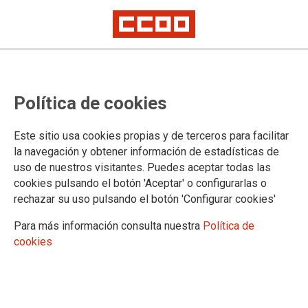
“Juventud en resistencia”, CCOO
Política de cookies
CLM celebra su Escuela regional
de Juventud para construir fuerza
Este sitio usa cookies propias y de terceros para facilitar
colectiva y salir más fuertes
la navegación y obtener información de estadísticas de
uso de nuestros visitantes. Puedes aceptar todas las
cookies pulsando el botón 'Aceptar' o configurarlas o
CCOO de Castilla-La Mancha reunirá este viernes y sábado
rechazar su uso pulsando el botón 'Configurar cookies'
en Ruidera (Ciudad Real) a cuarenta jóvenes sindicalistas en
su Escuela Regional de Jóvenes en la que con el título
Para más información consulta nuestra
Política de
“Juventud en resistencia, organizar(nos) hoy para cambiar el
cookies
trabajo de mañana” debatiremos y construiremos fuerza
colectiva frente a la explotación, las violencias y la
precariedad que sufre la juventud trabajadora, porque el
futuro no se espera, se pelea. “Nos quieren precarias,