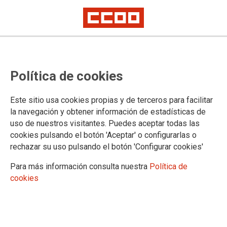
CONSEJO REGIONAL COMISIONES OBRERAS CASTILLA - LA
MANCHA
CCOO reclama salarios dignos,
Política de cookies
vivienda asequible y un mapa de
Este sitio usa cookies propias y de terceros para facilitar
riesgos laborales
la navegación y obtener información de estadísticas de
uso de nuestros visitantes. Puedes aceptar todas las
cookies pulsando el botón 'Aceptar' o configurarlas o
El sindicato va a solicitar una reunión urgente con el Instituto
rechazar su uso pulsando el botón 'Configurar cookies'
Regional de Seguridad y Salud Laboral, propone una
movilización amplia por el derecho a la vivienda y exige a la
Para más información consulta nuestra
Política de
patronal subidas salariales acordes a los beneficios
cookies
08/06/2026.