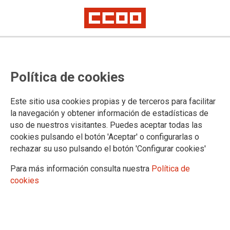
Jornada de huelga del personal
Política de cookies
técnico sanitario por la
reclasificación profesional
Este sitio usa cookies propias y de terceros para facilitar
la navegación y obtener información de estadísticas de
uso de nuestros visitantes. Puedes aceptar todas las
CCOO ha convocado un paro y concentraciones en los
cookies pulsando el botón 'Aceptar' o configurarlas o
centros sanitarios
rechazar su uso pulsando el botón 'Configurar cookies'
25/05/2026.
Para más información consulta nuestra
Política de
cookies