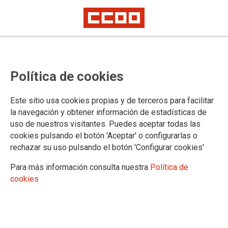
ANTE LA DENUNCIA DE ABOGADOS CRISTIANOS POR LA
EXPOSICIÓN “ALONSO CANO LIKE A VIRGIN”
CCOO Enseñanza traslada su
Política de cookies
apoyo al alumnado y docentes de
Este sitio usa cookies propias y de terceros para facilitar
la Escuela de Arte de Guadalajara
la navegación y obtener información de estadísticas de
uso de nuestros visitantes. Puedes aceptar todas las
y exige respeto a la libertad
cookies pulsando el botón 'Aceptar' o configurarlas o
artística y pedagógica
rechazar su uso pulsando el botón 'Configurar cookies'
Para más información consulta nuestra
Política de
La Federación de Enseñanza de CCOO de Guadalajara
cookies
manifiesta su apoyo sin fisuras a toda la comunidad
educativa de la Escuela de Arte Elena de la Cruz Martín, a las
docentes y docentes que acompañaron la exposición “Alonso
Cano Like a Virgin” y al alumnado que tuvo el valor de