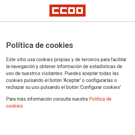
CCOO rechaza el borrador de
Política de cookies
convenio de los terrenos
ferroviarios de Cuenca y defiende
Este sitio usa cookies propias y de terceros para facilitar
la continuidad del tren
la navegación y obtener información de estadísticas de
uso de nuestros visitantes. Puedes aceptar todas las
convencional
cookies pulsando el botón 'Aceptar' o configurarlas o
rechazar su uso pulsando el botón 'Configurar cookies'
La Unión Provincial de Cuenca y el sector ferroviario de la
Para más información consulta nuestra
Política de
FSC-CCOO han presentado alegaciones. Sostienen que el
cookies
plan “Iniciativa X Cuenca” plantea dudas jurídicas al tiempo
que apuestan por mantener el pasillo ferroviario sin renunciar
a la recuperación del servicio en el futuro.
03/03/2026.