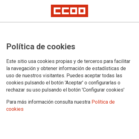
CCOO firma el Convenio del Metal
Política de cookies
de Cuenca: un acuerdo estratégico
que garantiza salarios y regula
Este sitio usa cookies propias y de terceros para facilitar
guardias y retenes
la navegación y obtener información de estadísticas de
uso de nuestros visitantes. Puedes aceptar todas las
cookies pulsando el botón 'Aceptar' o configurarlas o
Tras el principio de acuerdo alcanzado en enero, hoy se ha
rechazar su uso pulsando el botón 'Configurar cookies'
procedido a la firma oficial del texto que regirá el sector hasta
2028. Para CCOO Industria, este convenio es un triunfo de la
Para más información consulta nuestra
Política de
negociación colectiva que logra dignificar las categorías más
cookies
castigadas por la subida del SMI y establecer límites claros a
la flexibilidad empresarial.
18/02/2026.