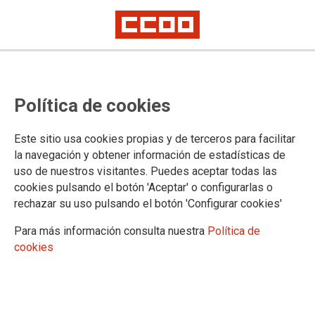
Ante los más de 27.000 accidentes
Política de cookies
laborales del último año, CCOO
CLM exige más cultura preventiva
Este sitio usa cookies propias y de terceros para facilitar
y sigue redoblando esfuerzos
la navegación y obtener información de estadísticas de
uso de nuestros visitantes. Puedes aceptar todas las
frente a la siniestralidad laboral
cookies pulsando el botón 'Aceptar' o configurarlas o
rechazar su uso pulsando el botón 'Configurar cookies'
La secretaria de Diálogo Social y Salud Laboral ha valorado la firma de la
mejora y modernización de la Ley de Prevención de Riesgos Laborales.
Para más información consulta nuestra
Política de
“Entendemos que modernizar esta ley es un paso adelante después de
30 años. Ha tenido un papel trascendental en la reducción de los
cookies
accidentes de trabajo mortales que en 1995 eran 5 al día, pero aún hoy
mantenemos la cifra insoportable de 2 por día”
Combatir la siniestralidad laboral, acabar con la sangría de
accidentes y enfermedades de origen laboral es una prioridad