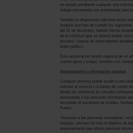
en estado pendiente cualquier otra solicit
trabajo presentada con anterioridad para 
También la disposición adicional sexta tra
irregular que han de cumplir los siguiente
del 31 de diciembre; haberlo hecho dura
de la solicitud (que se deberá probar con 
privado); carecer de antecedentes penale
orden público.
Esta autorización tendrá vigencia de un año
cuenta ajena y propia, también con caráct
Asesoramiento e información gratuitos
Cualquier persona puede acudir a una se
solicitar el servicio o a través de correo
donde les remitimos la consulta correspo
asesorando a las personas extranjeras par
recordado el secretario de empleo, formac
Puerto.
“Asesorar a las personas extranjeras, no i
irregular, siempre ha sido el objetivo de 
asesoramiento que ofrece personal técnico