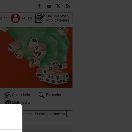
Documentos y
ación
Afiliate
Publicaciones
Calendario
Buscador
s
Multimedia
graciones
Jóvenes
Servicios afiliación