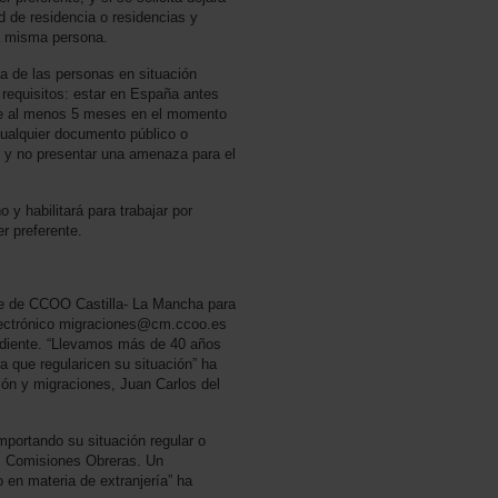
ud de residencia o residencias y
la misma persona.
ta de las personas en situación
s requisitos: estar en España antes
nte al menos 5 meses en el momento
cualquier documento público o
s y no presentar una amenaza para el
 y habilitará para trabajar por
er preferente.
de de CCOO Castilla- La Mancha para
 electrónico migraciones@cm.ccoo.es
ndiente. “Llevamos más de 40 años
a que regularicen su situación” ha
ión y migraciones, Juan Carlos del
mportando su situación regular o
las Comisiones Obreras. Un
 en materia de extranjería” ha