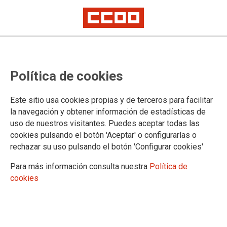
Un video sobre los riesgos
Política de cookies
laborales en la administración se
alza con el primer premio del
Este sitio usa cookies propias y de terceros para facilitar
concurso de CCOO CLM “Nuevas
la navegación y obtener información de estadísticas de
uso de nuestros visitantes. Puedes aceptar todas las
realidades y prevención”
cookies pulsando el botón 'Aceptar' o configurarlas o
rechazar su uso pulsando el botón 'Configurar cookies'
Un video sobre los riesgos laborales en el sector de la
Para más información consulta nuestra
Política de
administración elaborado por un grupo de alumnos y alumnas
cookies
del IES “Jorge Manrique” de la localidad conquense de
Motilla del Palancar ha sido el ganador del primer concurso
“Nuevas realidades y prevención de riesgos laborales”
convocado por Comisiones Obreras de Castilla-La Mancha