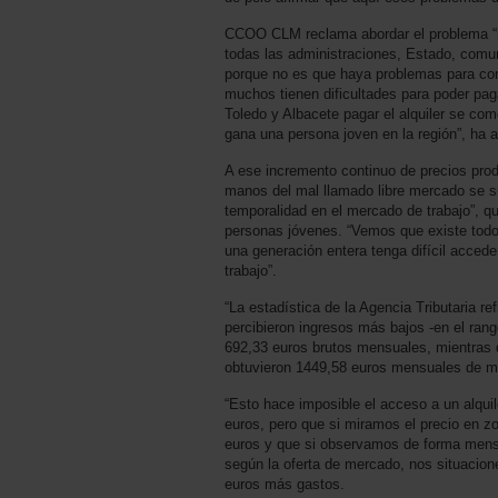
CCOO CLM reclama abordar el problema “m
todas las administraciones, Estado, comu
porque no es que haya problemas para co
muchos tienen dificultades para poder paga
Toledo y Albacete pagar el alquiler se c
gana una persona joven en la región”, ha a
A ese incremento continuo de precios prod
manos del mal llamado libre mercado se 
temporalidad en el mercado de trabajo”, q
personas jóvenes. “Vemos que existe todo
una generación entera tenga difícil accede
trabajo”.
“La estadística de la Agencia Tributaria r
percibieron ingresos más bajos -en el ran
692,33 euros brutos mensuales, mientras q
obtuvieron 1449,58 euros mensuales de m
“Esto hace imposible el acceso a un alqui
euros, pero que si miramos el precio en 
euros y que si observamos de forma mensu
según la oferta de mercado, nos situacion
euros más gastos.