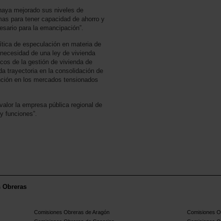
haya mejorado sus niveles de
as para tener capacidad de ahorro y
esario para la emancipación”.
ítica de especulación en materia de
 necesidad de una ley de vivienda
cos de la gestión de vivienda de
 trayectoria en la consolidación de
ención en los mercados tensionados
valor la empresa pública regional de
 y funciones”.
s Obreras
Comisiones Obreras de Aragón
Comisiones Ob