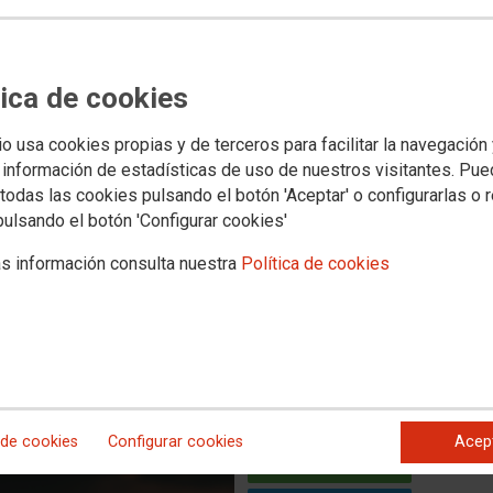
ventud CCOO CLM echa en falta
que aborden el acceso a la
tica de cookies
io usa cookies propias y de terceros para facilitar la navegación
 información de estadísticas de uso de nuestros visitantes. Pu
s actuar con valentía en una región que tiene una de las tasas
odo el país
todas las cookies pulsando el botón 'Aceptar' o configurarlas o 
 que una generación entera tenga difícil acceder a derechos
pulsando el botón 'Configurar cookies'
l secretario de Empleo y Políticas Públicas, Juan Carlos del
s información consulta nuestra
Política de cookies
 de cookies
Configurar cookies
Acep