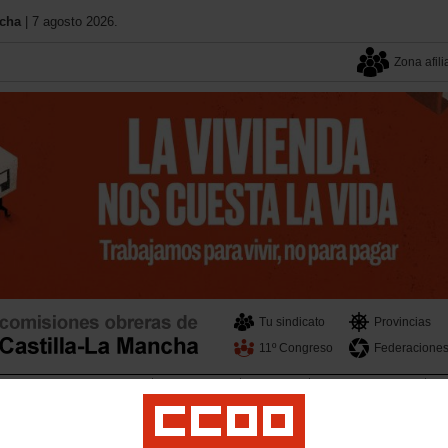
ncha
| 7 agosto 2026.
Zona afili
Tu sindicato
Provincias
11º Congreso
Federacione
cial y Política Institucional
Salud Laboral
Formación
Mujeres e Igualdad
Mi