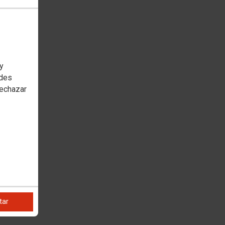
 y
edes
rechazar
tar