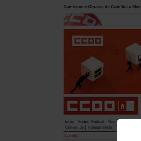
Comisiones Obreras de Castilla-La Ma
Inicio
Acción Sindical
Empleo
Diálogo So
Convenios
Transparencia
Jóvenes