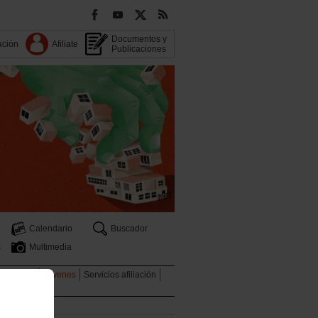
Documentos y
ación
Afiliate
Publicaciones
Calendario
Buscador
s
Multimedia
graciones
Jóvenes
Servicios afiliación