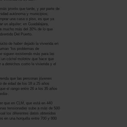
ás pronto que tarde, y por parte de
nidad autónoma y municipios;
mprar una casa o piso, es que ya
r un alquiler; en Guadalajara,
ome mucho más del 30% de lo que
dvertido Del Puerto.
ucto de haber dejado la vivienda en
suman “los problemas de
ue siguen existiendo más para las
 un cóctel molotov que hace que
r a derechos como la vivienda y el
efrenda que las personas jóvenes
go de edad de los 18 a 25 años
ue el rango entre 26 a los 35 años
edia-.
ler que en CLM, que está en 440
zonas tensionadas sube a más de 500
al los diferentes datos obtenidos
es en una horquilla entre 700 y 800